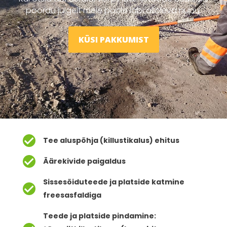
pöördu julgelt meie poole läbi alloleva nupu.
KÜSI PAKKUMIST
Tee aluspõhja (killustikalus) ehitus
Äärekivide paigaldus
Sissesõiduteede ja platside katmine
freesasfaldiga
Teede ja platside pindamine: