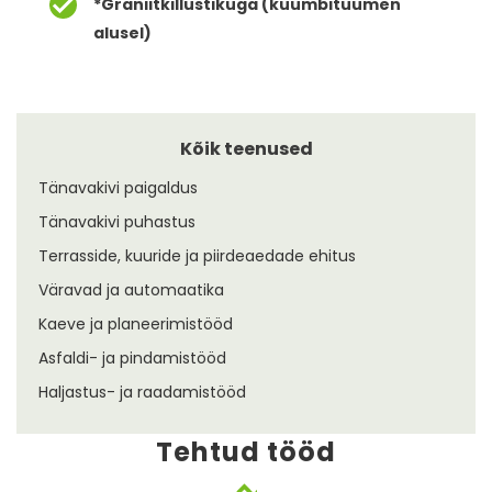
*Graniitkillustikuga (kuumbituumen
alusel)
Kõik teenused
Tänavakivi paigaldus
Tänavakivi puhastus
Terrasside, kuuride ja piirdeaedade ehitus
Väravad ja automaatika
Kaeve ja planeerimistööd
Asfaldi- ja pindamistööd
Haljastus- ja raadamistööd
Tehtud tööd