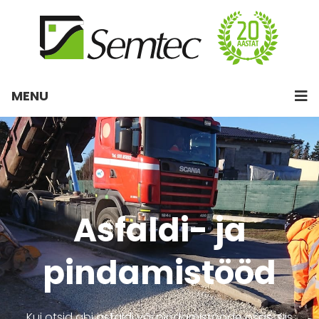
MENU
Asfaldi- ja
pindamistööd
Kui otsid abi asfaldi või pindamistööde osas, siis