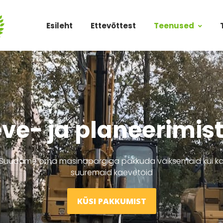
Esileht
Ettevõttest
Teenused
ve- ja planeerimis
Suudame oma masinapargiga pakkuda väiksemaid kui k
suuremaid kaevetöid
KÜSI PAKKUMIST