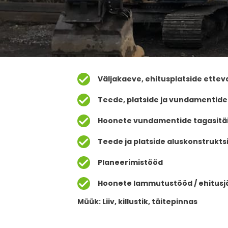
Väljakaeve, ehitusplatside ette
Teede, platside ja vundamentide
Hoonete vundamentide tagasitäi
Teede ja platside aluskonstrukts
Planeerimistööd
Hoonete lammutustööd / ehitusj
Müük: Liiv, killustik, täitepinnas