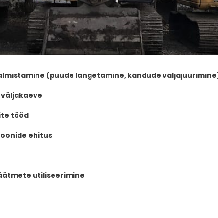
valmistamine (puude langetamine, kändude väljajuurimine
 väljakaeve
te tööd
ioonide ehitus
äätmete utiliseerimine